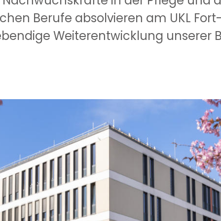
t Nachwuchskräfte in der Pflege und 
schen Berufe absolvieren am UKL For
lebendige Weiterentwicklung unserer B